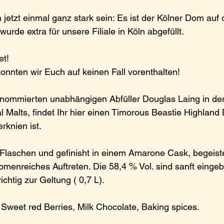
jetzt einmal ganz stark sein: Es ist der Kölner Dom auf 
urde extra für unsere Filiale in Köln abgefüllt.
t! 
nnten wir Euch auf keinen Fall vorenthalten!
enommierten unabhängigen Abfüller Douglas Laing in der
Malts, findet Ihr hier einen Timorous Beastie Highland 
rknien ist.
8 Flaschen und gefinisht in einem Amarone Cask, begeiste
romenreiches Auftreten. Die 58,4 % Vol. sind sanft eing
chtig zur Geltung ( 0,7 L).
 Sweet red Berries, Milk Chocolate, Baking spices.