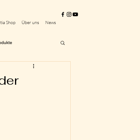
tia Shop
Über uns
News
odukte
der